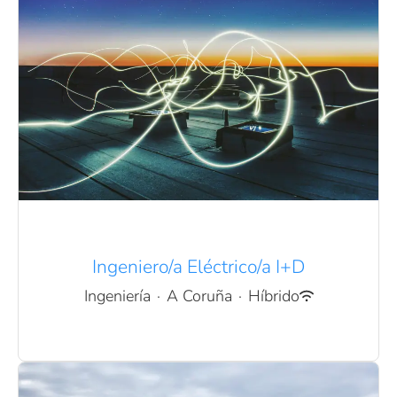
Ingeniero/a Eléctrico/a I+D
Ingeniería
·
A Coruña
·
Híbrido