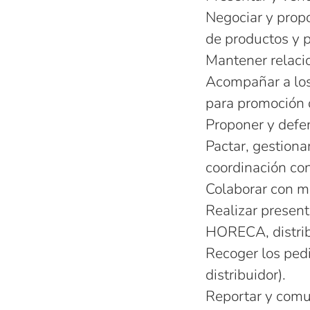
Negociar y propo
de productos y 
Mantener relacio
Acompañar a los 
para promoción d
Proponer y defe
Pactar, gestiona
coordinación con
Colaborar con m
Realizar presen
HORECA, distrib
Recoger los pedi
distribuidor).
Reportar y comun