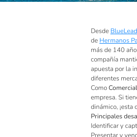
Desde
BlueLead
de
Hermanos Pa
más de 140 años 
compañía mantie
apuesta por la i
diferentes merc
Como
Comercia
empresa. Si tien
dinámico, ¡esta 
Principales desa
Identificar y cap
Presentar y vend