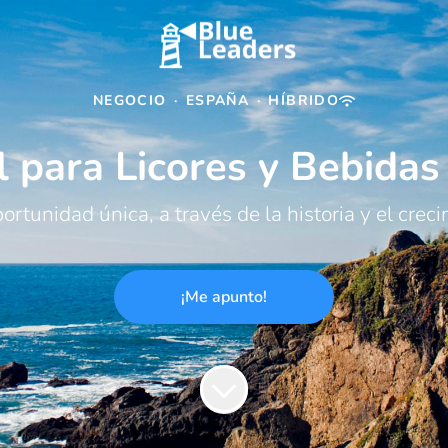
NEGOCIO
·
ESPAÑA
·
HÍBRIDO
 para Licores y Bebidas
ortunidad única, a través de la historia y el creci
¡Me apunto!