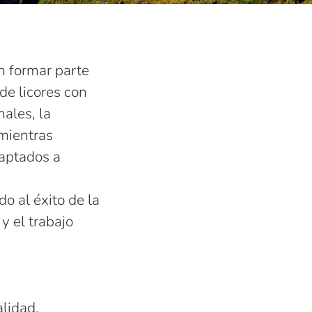
 formar parte
de licores con
ales, la
mientras
daptados a
o al éxito de la
y el trabajo
alidad.